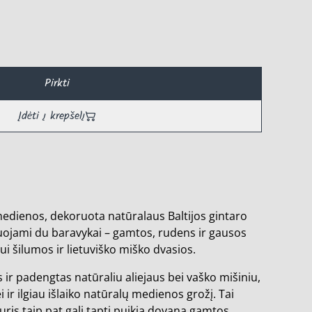
Pirkti
Įdėti į krepšelį
medienos, dekoruota natūralaus Baltijos gintaro
duojami du baravykai – gamtos, rudens ir gausos
ui šilumos ir lietuviško miško dvasios.
s ir padengtas natūraliu aliejaus bei vaško mišiniu,
 ir ilgiau išlaiko natūralų medienos grožį. Tai
kuris taip pat gali tapti puikia dovana gamtos