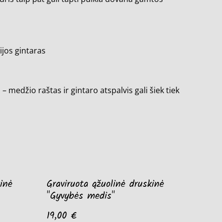
ijos gintaras
 medžio raštas ir gintaro atspalvis gali šiek tiek
inė
Graviruota ąžuolinė druskinė
"Gyvybės medis"
19,00 €