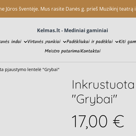
Jūros šventėje. Mus rasite Danės g. prieš Muzikinį teatrą ir
Kelmas.lt - Mediniai gaminiai
tuvės indai
Virtuvės įrankiai
Padėkliukai ir padėklai
Kiti gam
Meistro patarimai
Kontaktai
ta pjaustymo lentelė "Grybai"
Inkrustuota
"Grybai"
17,00 €