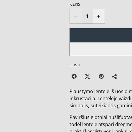
KIEKIS
SIŲSTI
Pjaustymo lentelė iš uosio 
inkrustacija. Lentelėje vaiz
simbolis, suteikiantis gamini
Paviršius glotniai nušlifuota
todėl lentelė atspari drėgmei
praktiškas virtuvės įrankis, 