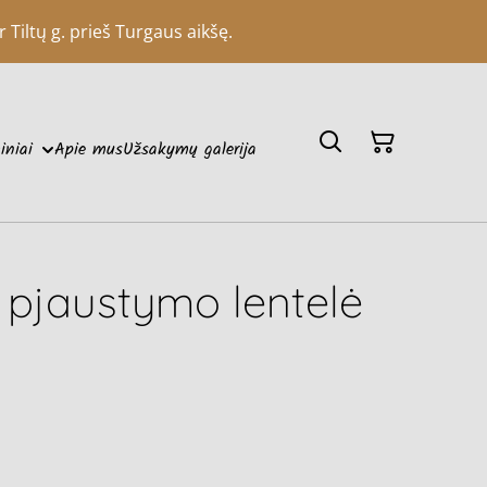
 Tiltų g. prieš Turgaus aikšę.
iniai
Apie mus
Užsakymų galerija
 pjaustymo lentelė