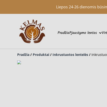
Liepos 24-26 dienomis būsime 
Pradžia
Pjaustymo lentos
Vir
Pradžia
/
Produktai
/
Inkrustuotos lentelės
/
Inkrustuo