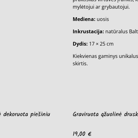
mylėtojui ar grybautojui.
Mediena:
uosis
Inkrustacija:
natūralus Balt
Dydis:
17 × 25 cm
Kiekvienas gaminys unikalus –
skirtis.
 dekoruota piešiniu
Graviruota ąžuolinė drusk
19,00 €