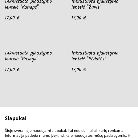
Inkrustuota pjaustymo
Inkrustuota pjaustymo
lentelė "Kanapė"
lentelė "Žuvis"
17,00 €
17,00 €
Inkrustuota pjaustymo
Inkrustuota pjaustymo
lentelė "Pasaga"
lentelė "Pėdutės"
17,00 €
17,00 €
Slapukai
Parašykit mums
Pirkimo sąlygos
Šioje svetainėje naudojami slapukai. Tai nedideli failai, kurių renkama
Privatumo sąlygos
Slapukų politika
informacija padeda mums įvertinti, kaip naudojatės mūsų paslaugomis, ir