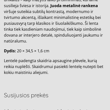
susilieja šviesa ir istorija.
Juoda metalinė rankena
viršuje suteikia subtilų kontrastą, modernumo ir
tvirtumo akcentą, išlaikant minimalistinę estetiką bei
pusiausvyrą tarp klasikos ir šiuolaikiškumo. Ši lenta
tinka tiek kasdieniam naudojimui, tiek kaip simbolinė
dovana ar interjero detalė, spinduliuojanti jaukumu ir
natūralumu.
Dydis:
20 × 34,5 × 1,6 cm
Lentelė padengta skaidria apsaugine plėvele, kurią
reikia nuplėšti. Skaidrumui pasiekti lentelę nutepti bet
kokiu maistiniu aliejumi.
Susijusios prekės