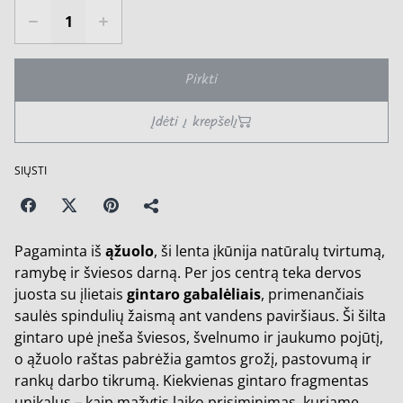
Pirkti
Įdėti į krepšelį
SIŲSTI
Pagaminta iš
ąžuolo
, ši lenta įkūnija natūralų tvirtumą,
ramybę ir šviesos darną. Per jos centrą teka dervos
juosta su įlietais
gintaro gabalėliais
, primenančiais
saulės spindulių žaismą ant vandens paviršiaus. Ši šilta
gintaro upė įneša šviesos, švelnumo ir jaukumo pojūtį,
o ąžuolo raštas pabrėžia gamtos grožį, pastovumą ir
rankų darbo tikrumą. Kiekvienas gintaro fragmentas
unikalus – kaip mažytis laiko prisiminimas, kuriame