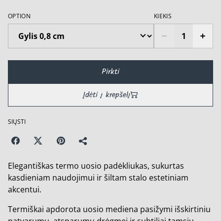
OPTION
KIEKIS
Pirkti
Įdėti į krepšelį
SIŲSTI
Elegantiškas termo uosio padėkliukas, sukurtas
kasdieniam naudojimui ir šiltam stalo estetiniam
akcentui.
Termiškai apdorota uosio mediena pasižymi išskirtiniu
patvarumu, atsparumu drėgmei ir subtiliai tamsiu