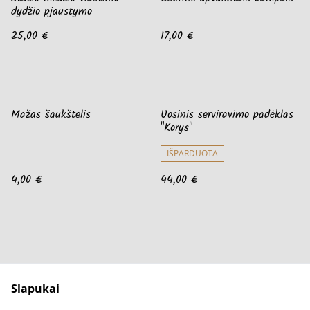
dydžio pjaustymo
25,00 €
17,00 €
Mažas šaukštelis
Uosinis serviravimo padėklas
"Korys"
IŠPARDUOTA
4,00 €
44,00 €
Slapukai
Parašykit mums
Pirkimo sąlygos