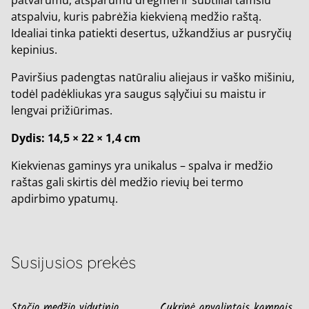
atspalviu, kuris pabrėžia kiekvieną medžio raštą.
Idealiai tinka patiekti desertus, užkandžius ar pusryčių
kepinius.
Paviršius padengtas natūraliu aliejaus ir vaško mišiniu,
todėl padėkliukas yra saugus sąlyčiui su maistu ir
lengvai prižiūrimas.
Dydis: 14,5 × 22 × 1,4 cm
Kiekvienas gaminys yra unikalus – spalva ir medžio
raštas gali skirtis dėl medžio rievių bei termo
apdirbimo ypatumų.
Susijusios prekės
Stačio medžio vidutinio
Cukrinė apvalintais kampais