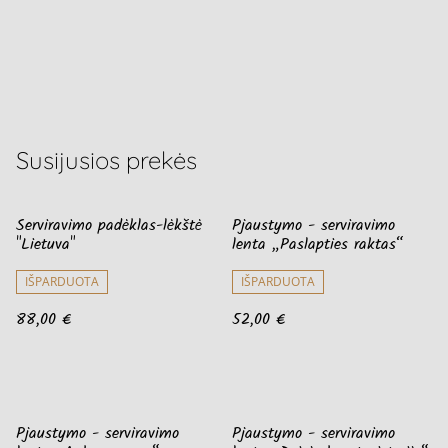
Susijusios prekės
Serviravimo padėklas-lėkštė
Pjaustymo - serviravimo
"Lietuva"
lenta „Paslapties raktas“
IŠPARDUOTA
IŠPARDUOTA
88,00 €
52,00 €
Pjaustymo - serviravimo
Pjaustymo - serviravimo