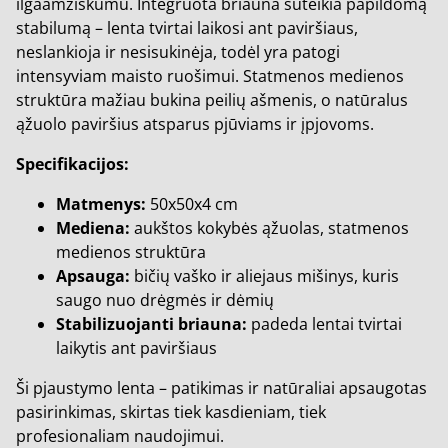
ilgaamžiškumu. Integruota briauna suteikia papildomą
stabilumą – lenta tvirtai laikosi ant paviršiaus,
neslankioja ir nesisukinėja, todėl yra patogi
intensyviam maisto ruošimui. Statmenos medienos
struktūra mažiau bukina peilių ašmenis, o natūralus
ąžuolo paviršius atsparus pjūviams ir įpjovoms.
Specifikacijos:
Matmenys:
50x50x4 cm
Mediena:
aukštos kokybės ąžuolas, statmenos
medienos struktūra
Apsauga:
bičių vaško ir aliejaus mišinys, kuris
saugo nuo drėgmės ir dėmių
Stabilizuojanti briauna:
padeda lentai tvirtai
laikytis ant paviršiaus
Ši pjaustymo lenta – patikimas ir natūraliai apsaugotas
pasirinkimas, skirtas tiek kasdieniam, tiek
profesionaliam naudojimui.