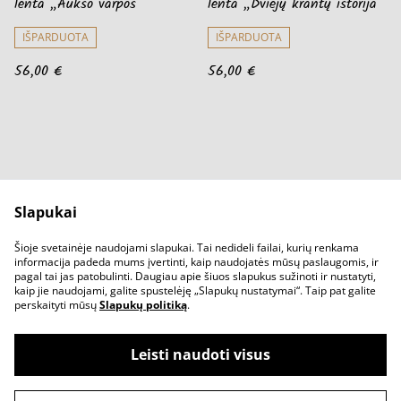
lenta „Aukso varpos“
lenta „Dviejų krantų istorija“
IŠPARDUOTA
IŠPARDUOTA
56,00 €
56,00 €
Slapukai
Parašykit mums
Pirkimo sąlygos
Šioje svetainėje naudojami slapukai. Tai nedideli failai, kurių renkama
Privatumo sąlygos
Slapukų politika
informacija padeda mums įvertinti, kaip naudojatės mūsų paslaugomis, ir
pagal tai jas patobulinti. Daugiau apie šiuos slapukus sužinoti ir nustatyti,
kaip jie naudojami, galite spustelėję „Slapukų nustatymai“. Taip pat galite
perskaityti mūsų
Slapukų politiką
.
Leisti naudoti visus
©
2026
Kelmas.lt - Mediniai gaminiai