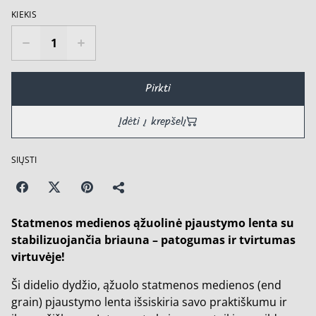
KIEKIS
Pirkti
Įdėti į krepšelį
SIŲSTI
Statmenos medienos ąžuolinė pjaustymo lenta su
stabilizuojančia briauna – patogumas ir tvirtumas
virtuvėje!
Ši didelio dydžio, ąžuolo statmenos medienos (end
grain) pjaustymo lenta išsiskiria savo praktiškumu ir