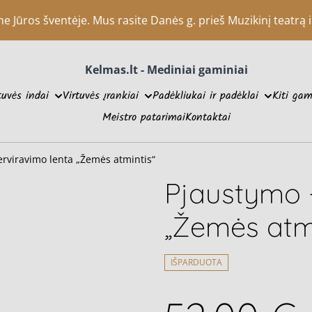
Jūros šventėje. Mus rasite Danės g. prieš Muzikinį teatrą ir
Kelmas.lt - Mediniai gaminiai
tuvės indai
Virtuvės įrankiai
Padėkliukai ir padėklai
Kiti gam
Meistro patarimai
Kontaktai
erviravimo lenta „Žemės atmintis“
Pjaustymo -
„Žemės atmi
IŠPARDUOTA