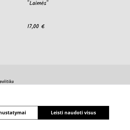
"Laimės"
17,00 €
politika
nustatymai
Leisti naudoti visus
powered by