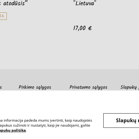
s atodūsis“
"Lietuva"
TA
17,00 €
s
Pirkimo sąlygos
Privatumo sąlygos
Slapukų 
Slapukų 
ama informacija padeda mums įvertinti, kaip naudojatės
pukus sužinoti ir nustatyti, kaip jie naudojami, galite
apukų politiką
.