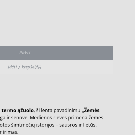
Pirkti
Įdėti į krepšelį
r
termo ąžuolo
, ši lenta pavadinimu
„Žemės
ga ir senove. Medienos rievės primena žemės
tos šimtmečių istorijos – sausros ir lietūs,
r irimas.