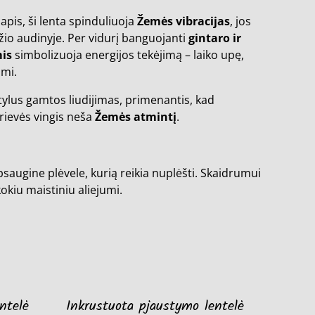
apis, ši lenta spinduliuoja
Žemės vibracijas
, jos
žio audinyje. Per vidurį banguojanti
gintaro ir
mis
simbolizuoja energijos tekėjimą – laiko upę,
imi.
 tylus gamtos liudijimas, primenantis, kad
 rievės vingis neša
Žemės atmintį
.
saugine plėvele, kurią reikia nuplėšti. Skaidrumui
kokiu maistiniu aliejumi.
ntelė
Inkrustuota pjaustymo lentelė