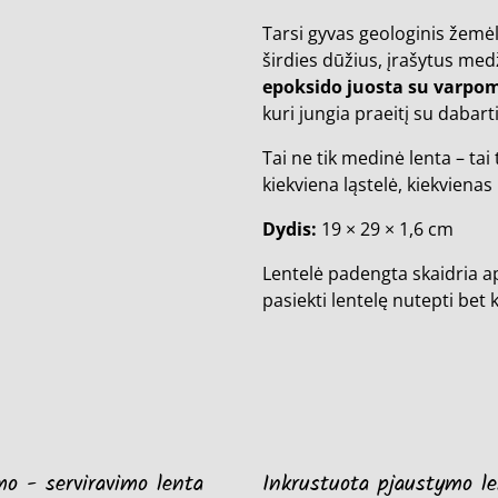
Tarsi gyvas geologinis žemėl
širdies dūžius, įrašytus med
epoksido juosta su varpo
kuri jungia praeitį su dabart
Tai ne tik medinė lenta – tai
kiekviena ląstelė, kiekvienas
Dydis:
19 × 29 × 1,6 cm
Lentelė padengta skaidria ap
pasiekti lentelę nutepti bet 
o - serviravimo lenta
Inkrustuota pjaustymo le