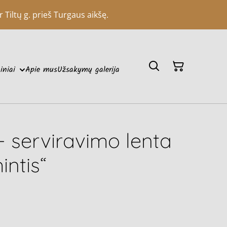
 Tiltų g. prieš Turgaus aikšę.
iniai
Apie mus
Užsakymų galerija
 serviravimo lenta
ntis“