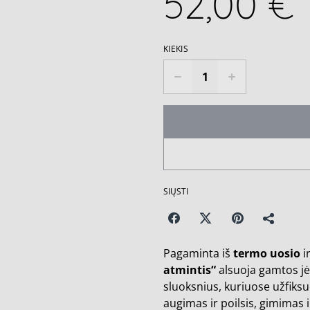
52,00 €
KIEKIS
SIŲSTI
Pagaminta iš
termo uosio
i
atmintis“
alsuoja gamtos jė
sluoksnius, kuriuose užfiksuo
augimas ir poilsis, gimimas i