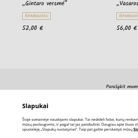
„Gintaro versmė“
„Vasaro
IŠPARDUOTA
IŠPARDUO
52,00 €
56,00 €
Parašykit mum
Slapukai
Šioje svetainėje naudojami slapukai. Tai nedideli failai, kurių renk
mūsų paslaugomis, ir pagal tai jas patobulinti. Daugiau apie šiuos sla
spustelėję „Slapukų nustatymai“. Taip pat galite perskaityti mūsų
Sl
©
2026
Kelmas.lt - Mediniai gaminiai