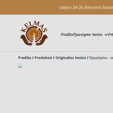
Liepos 24-26 dienomis būsime 
Pradžia
Pjaustymo lentos
Vir
Pradžia
/
Produktai
/
Originalios lentos
/
Pjaustymo - s