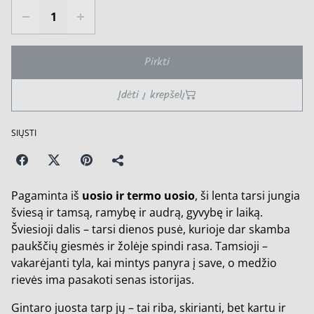
Pirkti
Įdėti į krepšelį
SIŲSTI
Pagaminta iš
uosio ir termo uosio
, ši lenta tarsi jungia
šviesą ir tamsą, ramybę ir audrą, gyvybę ir laiką.
Šviesioji dalis – tarsi dienos pusė, kurioje dar skamba
paukščių giesmės ir žolėje spindi rasa. Tamsioji –
vakarėjanti tyla, kai mintys panyra į save, o medžio
rievės ima pasakoti senas istorijas.
Gintaro juosta tarp jų – tai riba, skirianti, bet kartu ir