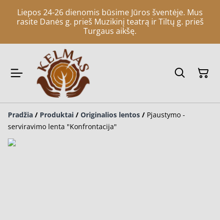
Liepos 24-26 dienomis būsime Jūros šventėje. Mus
rasite Danės g. prieš Muzikinį teatrą ir Tiltų g. prieš
Turgaus aikšę.
Pradžia
/
Produktai
/
Originalios lentos
/
Pjaustymo -
serviravimo lenta "Konfrontacija"