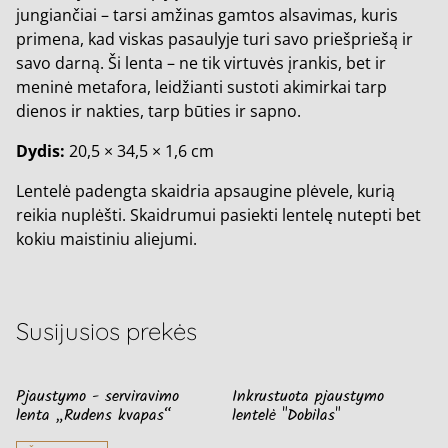
jungiančiai – tarsi amžinas gamtos alsavimas, kuris
primena, kad viskas pasaulyje turi savo priešpriešą ir
savo darną. Ši lenta – ne tik virtuvės įrankis, bet ir
meninė metafora, leidžianti sustoti akimirkai tarp
dienos ir nakties, tarp būties ir sapno.
Dydis:
20,5 × 34,5 × 1,6 cm
Lentelė padengta skaidria apsaugine plėvele, kurią
reikia nuplėšti. Skaidrumui pasiekti lentelę nutepti bet
kokiu maistiniu aliejumi.
Susijusios prekės
Pjaustymo - serviravimo
Inkrustuota pjaustymo
lenta „Rudens kvapas“
lentelė "Dobilas"