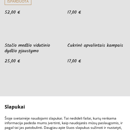
IŠPARDUOTA
52,00 €
17,00 €
Stačio medžio vidutinio
Cukrinė apvalintais kampais
dydžio pjaustymo
25,00 €
17,00 €
Slapukai
Parašykit mums
Pirkimo sąlygos
Šioje svetainėje naudojami slapukai. Tai nedideli failai, kurių renkama
Privatumo sąlygos
Slapukų politika
informacija padeda mums įvertinti, kaip naudojatės mūsų paslaugomis, ir
pagal tai jas patobulinti. Daugiau apie šiuos slapukus sužinoti ir nustatyti,