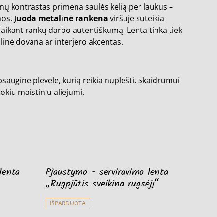
enų kontrastas primena saulės kelią per laukus –
mos.
Juoda metalinė rankena
viršuje suteikia
laikant rankų darbo autentiškumą. Lenta tinka tiek
olinė dovana ar interjero akcentas.
saugine plėvele, kurią reikia nuplėšti. Skaidrumui
kokiu maistiniu aliejumi.
lenta
Pjaustymo - serviravimo lenta
„Rugpjūtis sveikina rugsėjį“
IŠPARDUOTA