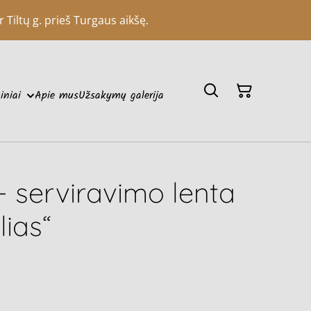
 Tiltų g. prieš Turgaus aikšę.
iniai
Apie mus
Užsakymų galerija
 serviravimo lenta
lias“