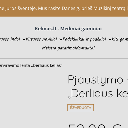
Jūros šventėje. Mus rasite Danės g. prieš Muzikinį teatrą ir
Kelmas.lt - Mediniai gaminiai
tuvės indai
Virtuvės įrankiai
Padėkliukai ir padėklai
Kiti gam
Meistro patarimai
Kontaktai
rviravimo lenta „Derliaus kelias“
Pjaustymo -
„Derliaus ke
IŠPARDUOTA