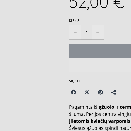
52,00 €
KIEKIS
SIŲSTI
Pagaminta iš
ąžuolo
ir
term
šiluma. Per jos centrą vingi
įlietomis kviečių varpomis
Šviesus ąžuolas spindi natū