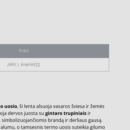
Pirkti
Įdėti į krepšelį
o uosio
, ši lenta alsuoja vasaros šviesa ir žemės
uoja dervos juosta su
gintaro trupiniais
ir
, simbolizuojančiomis brandą ir derliaus gausą.
ralumu, o tamsesnis termo uosis suteikia gilumo