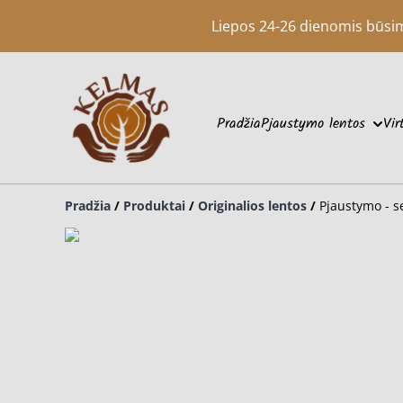
Liepos 24-26 dienomis būsime 
Pradžia
Pjaustymo lentos
Vir
Pradžia
/
Produktai
/
Originalios lentos
/
Pjaustymo - se