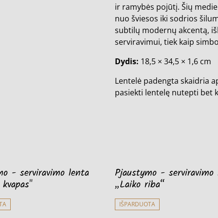
ir ramybės pojūtį. Šių medi
nuo šviesos iki sodrios šilu
subtilų modernų akcentą, iš
serviravimui, tiek kaip simb
Dydis:
18,5 × 34,5 × 1,6 cm
Lentelė padengta skaidria ap
pasiekti lentelę nutepti bet 
o - serviravimo lenta
Pjaustymo - serviravimo 
 kvapas"
„Laiko riba“
TA
IŠPARDUOTA