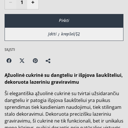
Pirkti
Įdėti į krepšelį
SIŲSTI
Ąžuolinė cukrinė su dangteliu ir išpjova šaukšteliui,
dekoruota lazeriniu graviravimu
Ši elegantiška ąžuolinė cukrinė su tvirtai užsidarančiu
dangteliu ir patogia išpjova šaukšteliui yra puikus
sprendimas tiek kasdieniam naudojimui, tiek stilingam
stalo dekoravimui. Dekoruota precizišku lazeriniu
graviravimu, ši cukrinė ne tik funkcionali, bet ir unikalus
meno kūrinys, puikiai derantis prie natūralios virtuvės