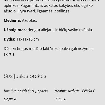
aplinkos. Pagaminta iš aukštos kokybės ekologiško
ąžuolo, ji yra tvari, ilgaamžė ir stilinga.
Mediena:
Ąžuolas.
Užbaigimas:
dengta aliejaus ir bičių vaško mišiniu.
Dydis:
11x11x10 cm
Dėl skirtingos medžio faktūros spalva gali nežymiai
skirtis
Susijusios prekės
Duoninė atsidarinti į apačią
Medinis riedutis "Ežiukas"
52,00 €
15,00 €