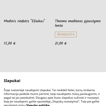
Medinis riedutis "Ežiukas"
Thermo medienos pjaustymo
lenta
IŠPARDUOTA
15,00 €
21,00 €
Slapukai
Parašykit mums
Pirkimo sąlygos
Šioje svetainėje naudojami slapukai. Tai nedideli failai, kurių renkama
Privatumo sąlygos
Slapukų politika
informacija padeda mums įvertinti, kaip naudojatės mūsų paslaugomis, ir
pagal tai jas patobulinti. Daugiau apie šiuos slapukus sužinoti ir nustatyti,
kaip jie naudojami, galite spustelėję „Slapukų nustatymai“. Taip pat galite
perskaityti mūsų
Slapukų politiką
.