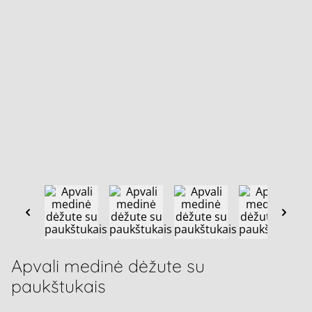
Apvali medinė dėžute su
paukštukais