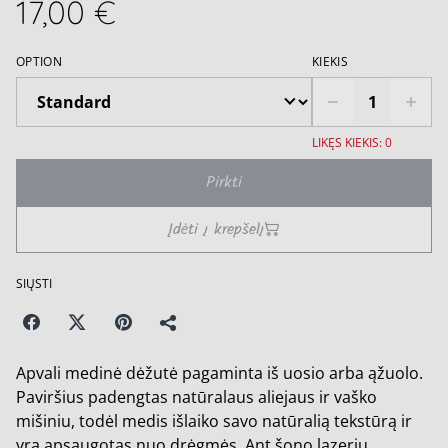
17,00 €
OPTION
KIEKIS
LIKĘS KIEKIS: 0
Pirkti
Įdėti į krepšelį
SIŲSTI
Apvali medinė dėžutė pagaminta iš uosio arba ąžuolo.
Paviršius padengtas natūralaus aliejaus ir vaško
mišiniu, todėl medis išlaiko savo natūralią tekstūrą ir
yra apsaugotas nuo drėgmės. Ant šono lazeriu