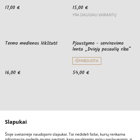
17,00 €
15,00 €
YRA DAUGIAU VARIANTŲ
Termo medienos lėkštutė
Pjaustymo - serviravimo
lenta „Dviejų pasaulių riba“
IŠPARDUOTA
16,00 €
54,00 €
Slapukai
Parašykit mums
Pirkimo sąlygos
Šioje svetainėje naudojami slapukai. Tai nedideli failai, kurių renkama
Privatumo sąlygos
Slapukų politika
informacija padeda mums įvertinti, kaip naudojatės mūsų paslaugomis, ir